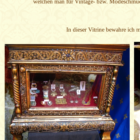
welchen man für Vintage- bzw. Modeschmuck
In dieser Vitrine bewahre ich m